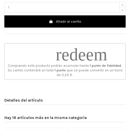
Añadir al carrito
redeem
Comprando este producto podrás acumular hasta
1
punto de fidelidad
.
Su carrito contendrá un total
1
punto
que se puede convertir en un bono
de
0,20 €
.
Detalles del artículo
Hay 16 artículos más en la misma categoría