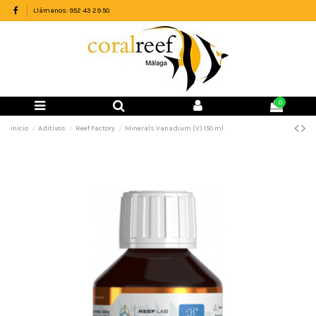
Llámanos: 952 43 29 50
0
Inicio
Aditivos
Reef Factory
Minerals Vanadium (V) 150 ml.