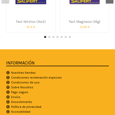
Test Nitritos (No2)
Test Magnesio (Mg)
8,13 €
13,46 €
INFORMACIÓN
Nuestras tiendas
Condiciones reclamación especies
Condiciones de uso
Sobre Nosotros
Pago seguro
Envíos
Desestimiento
Política de privacidad
Accesibilidad