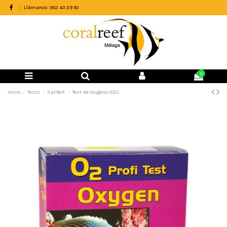
Llámanos: 952 43 29 50
0
Inicio
Tests
Salifert
Test de Oxigeno (O2)