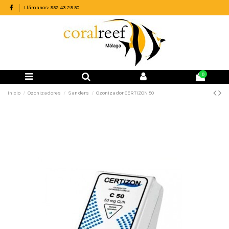
Llámanos: 952 43 29 50
0
Inicio
Ozonizadores
Sanders
Ozonizador CERTIZON 50