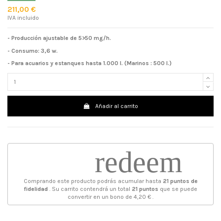
211,00 €
IVA incluido
- Producción ajustable de 5>50 mg/h.
- Consumo: 3,6 w.
- Para acuarios y estanques hasta 1.000 l. (Marinos : 500 l.)
Añadir al carrito
redeem
Comprando este producto podrás acumular hasta
21
puntos de
fidelidad
. Su carrito contendrá un total
21
puntos
que se puede
convertir en un bono de
4,20 €
.