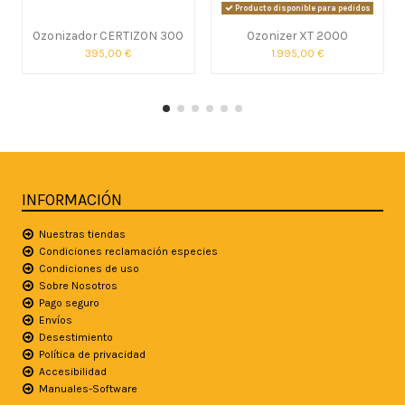
Producto disponible para pedidos
Ozonizador CERTIZON 300
Ozonizer XT 2000
395,00 €
1.995,00 €
INFORMACIÓN
Nuestras tiendas
Condiciones reclamación especies
Condiciones de uso
Sobre Nosotros
Pago seguro
Envíos
Desestimiento
Política de privacidad
Accesibilidad
Manuales-Software