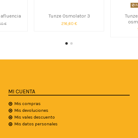
F
 afluencia
Tunze Osmolator 3
Tunze
osmo
216,60 €
50 €
MI CUENTA
Mis compras
Mis devoluciones
Mis vales descuento
Mis datos personales