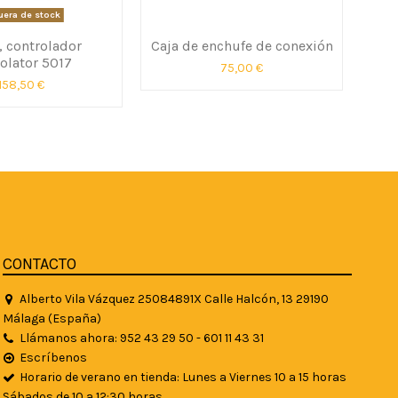
uera de stock
, controlador
Caja de enchufe de conexión
Bo
lator 5017
75,00 €
158,50 €
CONTACTO
Alberto Vila Vázquez 25084891X Calle Halcón, 13 29190
Málaga (España)
Llámanos ahora: 952 43 29 50 - 601 11 43 31
Escríbenos
Horario de verano en tienda: Lunes a Viernes 10 a 15 horas
Sábados de 10 a 12:30 horas.