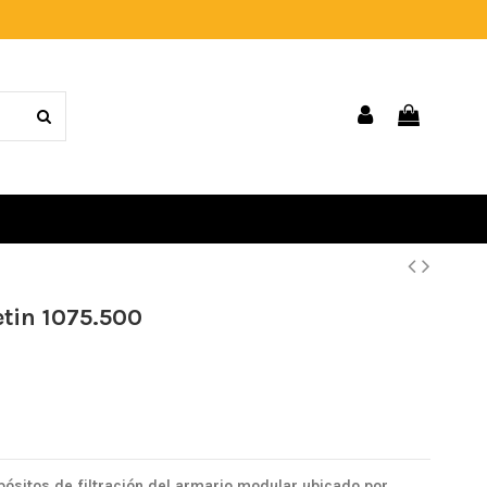
etin 1075.500
epósitos de filtración del armario modular ubicado por