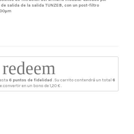
de salida de la salida TUNZE®, con un post-filtro
 300μm
redeem
hasta
6
puntos de fidelidad
. Su carrito contendrá un total
6
e convertir en un bono de
1,20 €
.