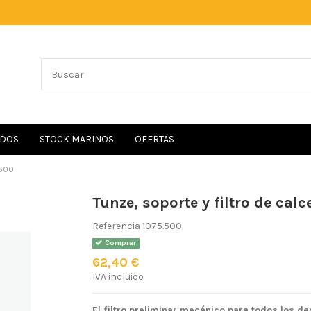
IDOS
STOCK MARINOS
OFERTAS
.500
Tunze, soporte y filtro de calc
Referencia
1075.500
Comprar
62,40 €
IVA incluido
El filtro preliminar mecánico para todos los d