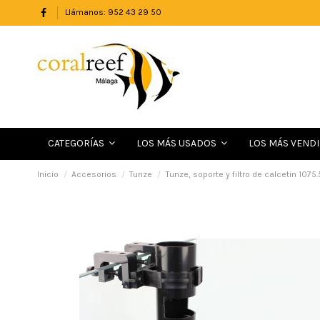
Llámanos: 952 43 29 50
LOS MÁS VEND
CATEGORÍAS
LOS MÁS USADOS
Inicio
Accesorios
Tunze
Tunze, soporte y filtro de calcetin 1075