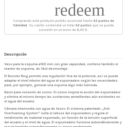
redeem
Comprando este producto podrás acumular hasta
42
puntos de
fidelidad
. Su carrito contendrá un total
42
puntos
que se puede
convertir en un bono de
8,40 €
.
Descripción
Vaso para la espuma ø160 mm con gran capacidad, contiene también el
reactor de espuma, de fácil desmontaje.
El Booster Ring permite una regulación fina de la potencia, así se puede
adaptar el nivel interior del agua al espumadero según las necesidades
para, por ejemplo, generar una espuma algo más húmeda.
Racor para conexión de ozono. El ozono mejora la acción del espumadero
y elimina al mismo tiempo las sustancias amarillentas aún existentes en
el agua del acuario.
Cámara intermedia con agua de fases: El sistema patentado „Anti
Overfoaming System“ evita el rebose del espumadero y regula el
rendimiento de material espumado, en función de la tensión superficial
del acuario y el nivel de agua. El espumadero funciona automáticamente y
regula también automáticamente su mejor rendimiento.