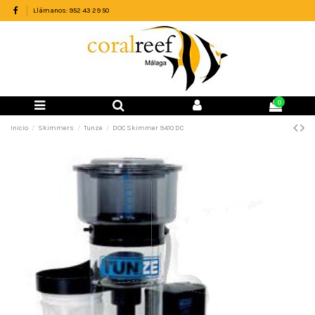
Llámanos: 952 43 29 50
0
Inicio
Skimmers
Tunze
DOC Skimmer 9410 DC