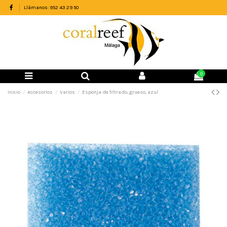
Llámanos: 952 43 29 50
0
Inicio
Accesorios
Varios
Esponja de filtrado, grueso, azul