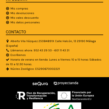
Mis compras
Mis devoluciones
Mis vales descuento
Mis datos personales
CONTACTO
Alberto Vila Vázquez 25084891X Calle Halcón, 13 29190 Málaga
(España)
Llámanos ahora: 952 43 29 50 - 601 11 43 31
Escríbenos
Horario de verano en tienda: Lunes a Viernes 10 a 15 horas Sábados
de 10 a 12:30 horas.
Núcleo Zoológico: ES290670002221