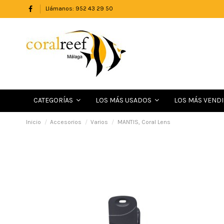
Llámanos: 952 43 29 50
LOS MÁS VEND
CATEGORÍAS
LOS MÁS USADOS
Inicio
Accesorios
Varios
MANTIS, Coral Lens