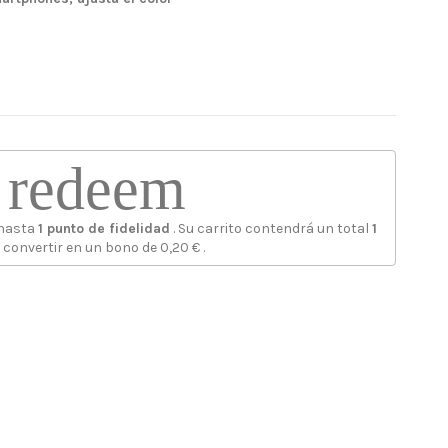
redeem
 hasta
1
punto de fidelidad
. Su carrito contendrá un total
1
 convertir en un bono de
0,20 €
.