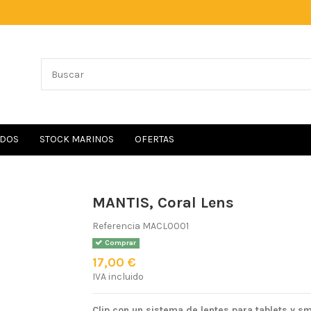
IDOS
STOCK MARINOS
OFERTAS
MANTIS, Coral Lens
Referencia
MACL0001
Comprar
17,00 €
IVA incluido
Clip con un sistema de lentes para tablets y sm