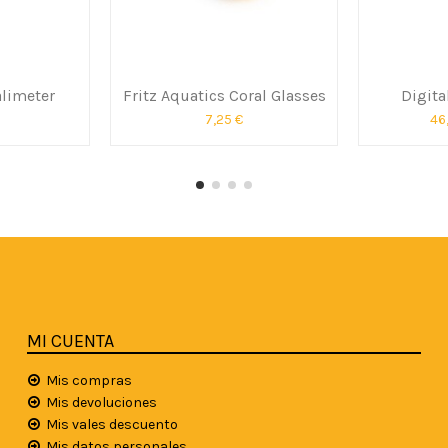
limeter
Fritz Aquatics Coral Glasses
Digita
7,25 €
46
MI CUENTA
Mis compras
Mis devoluciones
Mis vales descuento
Mis datos personales