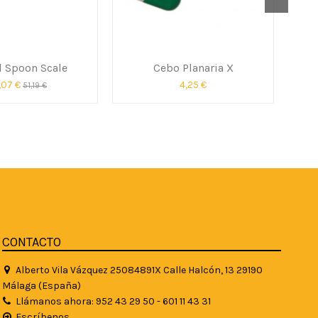
l Spoon Scale
Cebo Planaria X
,07 €
4,25 €
51,19 €
CONTACTO
Alberto Vila Vázquez 25084891X Calle Halcón, 13 29190
Málaga (España)
Llámanos ahora: 952 43 29 50 - 601 11 43 31
Escríbenos