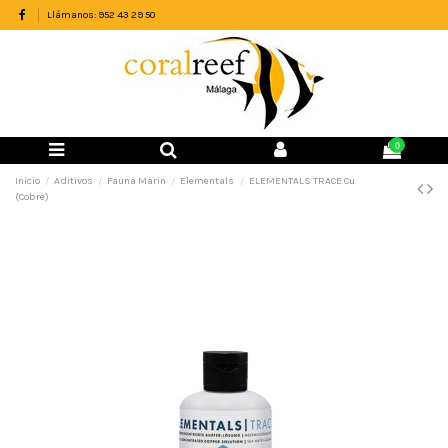
Llámanos: 952 43 29 50
0
Inicio
Aditivos
Fauna Marin
Elementals
ELEMENTALS TRACE Cu
(Cobre)