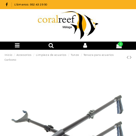
Llámanos: 952 43 29 50
0
Inicio
Accesorios
Limpieza de acuarios
Tunze
Tenaza para acuarios
Carbono